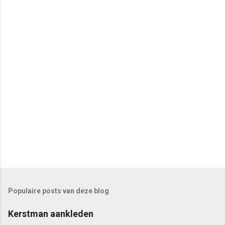
i
e
s
Populaire posts van deze blog
Kerstman aankleden