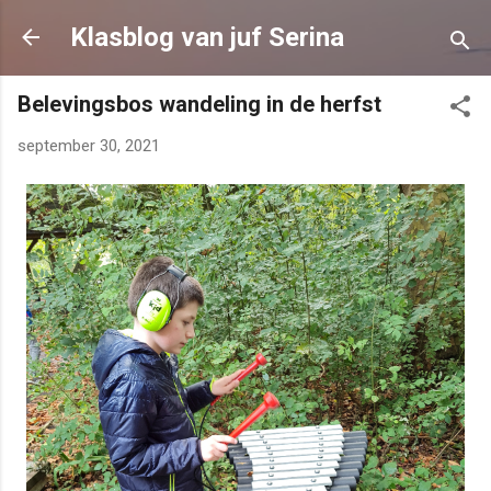
Doorgaan naar hoofdcontent
Klasblog van juf Serina
Belevingsbos wandeling in de herfst
september 30, 2021